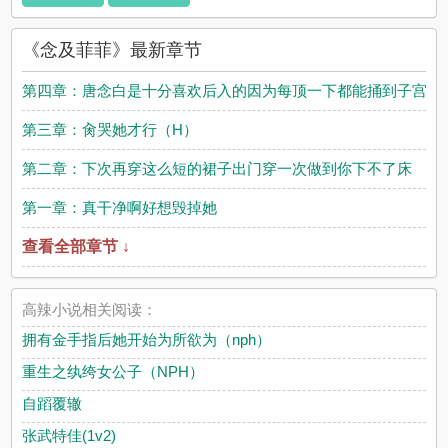
《念及菲菲》最新章节
第四章：唐念白是十分喜欢后入的因为每顶一下都能捅到子宫的
第三章：肏哭她才行（H）
第二章：下次再穿这么短的裙子出门穿一次做到你下不了床
第一章：真干净啊好想毁掉她
查看全部章节 ↓
高辣小说相关阅读：
拥有金手指后她开始为所欲为（nph）
重生之纨绔女公子（NPH）
自蹈覆辙
张武特佳(1v2)