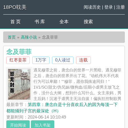
18PO耽美
阅读历史
|
登录
|
注册
首 页
书 库
全本
搜索
首页
高辣小说
念及菲菲
念及菲菲
红枣姜茶
1万字
0人读过
连载
遇见穆霏之前，唐念白的世界一片黑暗。遇见穆菲
之后，唐念白的世界开出了花。“动机伟大不代表
行为可以卑鄙！”“穆菲，愿你我殊途同归！”
1V1/SC/甜文/伪兄妹/微狗血/后期小虐男主放飞之
作，没什么大纲，想到什么写什么。女主亲妈，男
主后妈！沉迷于虐男主无法自拔！偏执狂控制欲男
主+人比花娇易推倒女主剧情为主肉为辅，文火炖肉水到渠成。小
最新章节：
第四章：唐念白是十分喜欢后入的因为每顶一下
学生文笔看看就好，勿考究。 ...
都能捅到子宫的最深处（H）
《念及菲菲》是红枣姜茶精心创作的高辣小说，18PO耽美实时更
更新时间：2024-06-14 10:10:49
新念及菲菲最新章节并且提供无弹窗阅读，书友所发表的念及菲
开始阅读
加入书架
菲评论，并不代表18PO耽美赞同或者支持念及菲菲读者的观点。