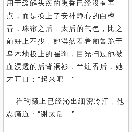
用于缓解头疾的熏香已经没有再
点，而是换上了安神静心的白檀
香，珠帘之后，太后的气色，比之
前好上不少，她漠然看着匍匐跪于
乌木地板上的崔珣，目光扫过他被
血浸透的后背襕衫，半炷香后，她
才开口：“起来吧。”
崔珣额上已经沁出细密冷汗，他
忍痛道：“谢太后。”