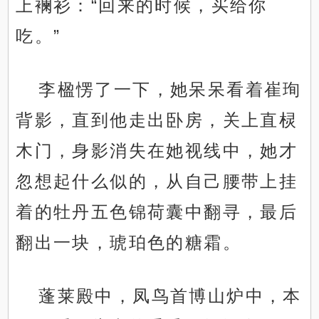
上襕衫：“回来的时候，买给你
吃。”
李楹愣了一下，她呆呆看着崔珣
背影，直到他走出卧房，关上直棂
木门，身影消失在她视线中，她才
忽想起什么似的，从自己腰带上挂
着的牡丹五色锦荷囊中翻寻，最后
翻出一块，琥珀色的糖霜。
蓬莱殿中，凤鸟首博山炉中，本