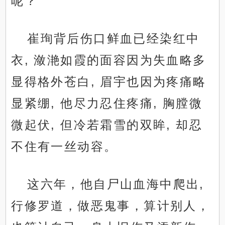
呢？”
崔珣背后伤口鲜血已经染红中
衣, 潋滟如霞的面容因为失血略多
显得格外苍白, 眉宇也因为疼痛略
显紧绷, 他尽力忍住疼痛, 胸膛微
微起伏, 但冷若霜雪的双眸, 却忍
不住有一丝动容。
这六年，他自尸山血海中爬出,
行修罗道，做恶鬼事，算计别人，