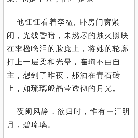
他怔怔看着李楹, 卧房门窗紧
闭，光线昏暗，未燃尽的烛火照映
在李楹噙泪的脸庞上，将她的轮廓
打上一层柔和光晕，崔珣不由自
主，想到了昨夜，那洒在青石砖
上，如琉璃般晶莹透彻的月光。
夜阑风静，欲归时，惟有一江明
月，碧琉璃。