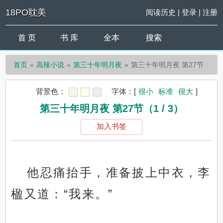
18PO耽美
阅读历史
|
登录
|
注册
首 页
书 库
全本
搜索
首页
高辣小说
第三十年明月夜
第三十年明月夜 第27节
背景色：
字体：
[
很小
标准
很大
]
第三十年明月夜 第27节（1 / 3）
加入书签
他忍痛抬手，准备披上中衣，李
楹又道：“我来。”