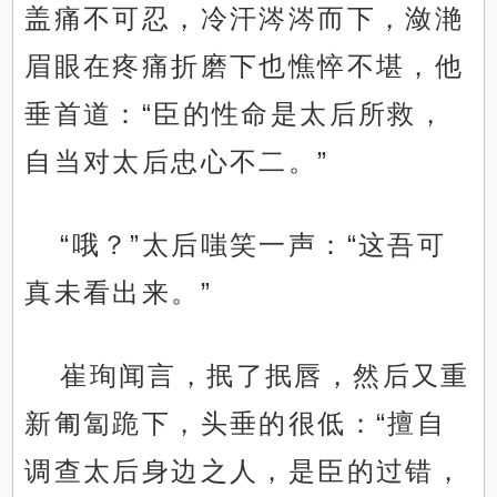
盖痛不可忍，冷汗涔涔而下，潋滟
眉眼在疼痛折磨下也憔悴不堪，他
垂首道：“臣的性命是太后所救，
自当对太后忠心不二。”
“哦？”太后嗤笑一声：“这吾可
真未看出来。”
崔珣闻言，抿了抿唇，然后又重
新匍匐跪下，头垂的很低：“擅自
调查太后身边之人，是臣的过错，