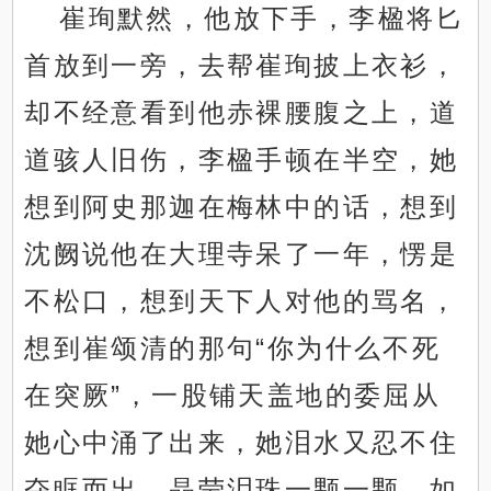
崔珣默然，他放下手，李楹将匕
首放到一旁，去帮崔珣披上衣衫，
却不经意看到他赤裸腰腹之上，道
道骇人旧伤，李楹手顿在半空，她
想到阿史那迦在梅林中的话，想到
沈阙说他在大理寺呆了一年，愣是
不松口，想到天下人对他的骂名，
想到崔颂清的那句“你为什么不死
在突厥”，一股铺天盖地的委屈从
她心中涌了出来，她泪水又忍不住
夺眶而出，晶莹泪珠一颗一颗，如