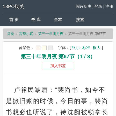
18PO耽美
阅读历史
|
登录
|
注册
首 页
书 库
全本
搜索
首页
高辣小说
第三十年明月夜
第三十年明月夜 第67节
背景色：
字体：
[
很小
标准
很大
]
第三十年明月夜 第67节（1 / 3）
加入书签
卢裕民皱眉：“裴尚书，如今不
是掀旧账的时候，今日的事，裴尚
书想必也听说了，待沈阙被锁拿长