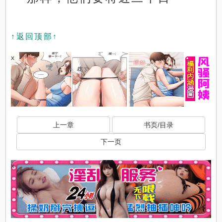
↑返回顶部↑
x
上一章
书页/目录
下一页
x