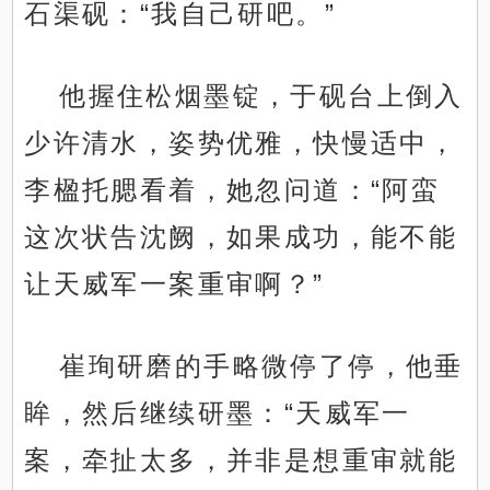
石渠砚：“我自己研吧。”
他握住松烟墨锭，于砚台上倒入
少许清水，姿势优雅，快慢适中，
李楹托腮看着，她忽问道：“阿蛮
这次状告沈阙，如果成功，能不能
让天威军一案重审啊？”
崔珣研磨的手略微停了停，他垂
眸，然后继续研墨：“天威军一
案，牵扯太多，并非是想重审就能