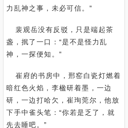
力乱神之事，未必可信。”
裴观岳没有反驳，只是端起茶
盏，抿了一口：“是不是怪力乱
神，一探便知。”
崔府的书房中，邢窑白瓷灯燃着
暗红色火焰，李楹研着墨，一边
研，一边打哈欠，崔珣莞尔，他放
下手中雀头笔：“你若是乏了，就
先去睡吧。”