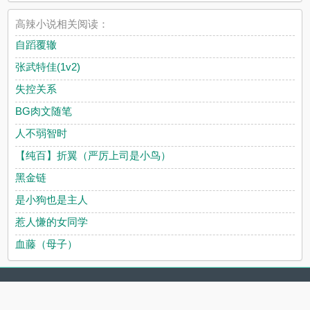
高辣小说相关阅读：
自蹈覆辙
张武特佳(1v2)
失控关系
BG肉文随笔
人不弱智时
【纯百】折翼（严厉上司是小鸟）
黑金链
是小狗也是主人
惹人慊的女同学
血藤（母子）