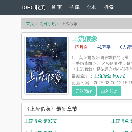
18PO耽美
首 页
书 库
全本
搜索
首页
高辣小说
上流假象
上流假象
范月台
41万字
0人读
1、 莫绾是娱乐圈最耀眼的明星
一手伪造而成。 名校研究生，是丈 
《上流假象》是范月台精心创作的
支持上流假象读者的观点。
最新章节：
上流假象 第83节
更新时间：2025-03-06 12:15:1
开始阅读
加入书架
《上流假象》最新章节
上流假象 第83节
上流假象 