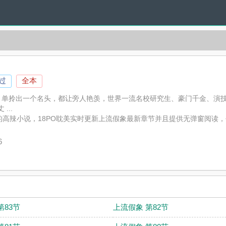
过
全本
，单拎出一个名头，都让旁人艳羡，世界一流名校研究生、豪门千金、演
...
高辣小说，18PO耽美实时更新上流假象最新章节并且提供无弹窗阅读，
6
第83节
上流假象 第82节