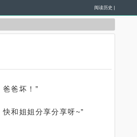
阅读历史
|
爸爸坏！”
快和姐姐分享分享呀~”