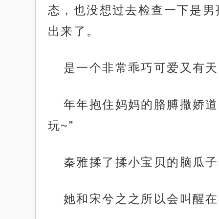
态，也没想过去检查一下是男
出来了。
是一个非常乖巧可爱又有天
年年抱住妈妈的胳膊撒娇道
玩~”
秦雅揉了揉小宝贝的脑瓜子
她和宋兮之之所以会叫醒在