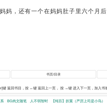
妈妈，还有一个在妈妈肚子里六个月后
书页/目录
ter]键 返回书目，按 ←键 返回上一页， 按 →键 进入下一页，加
关系
BG肉文随笔
人不弱智时
【纯百】折翼（严厉上司是小鸟）