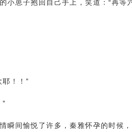
的小崽子抱回自己手上，笑道：“再等
欧耶！！”
”
情瞬间愉悦了许多，秦雅怀孕的时候，