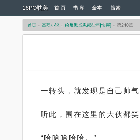
18PO耽美
首 页
书 库
全本
搜索
首页
高辣小说
给反派当崽那些年[快穿]
第240章
一转头，就发现是自己帅气
听此，围在这里的大伙都笑
“哈哈哈哈哈。”