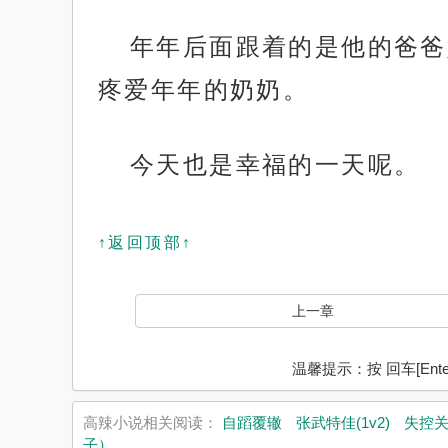
年年后面跟着的是他的爸爸
疼爱年年的奶奶。
今天也是幸福的一天呢。
↑返回顶部↑
上一章
温馨提示：按 回车[En
高辣小说相关阅读：
自蹈覆辙
张武特佳(1v2)
失控
子）