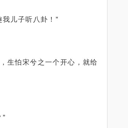
趣我儿子听八卦！”
，生怕宋兮之一个开心，就给
”