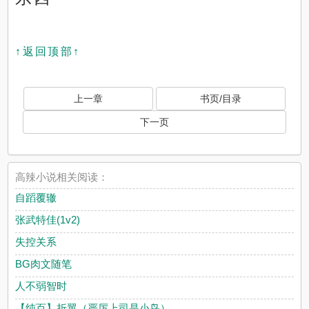
↑返回顶部↑
上一章
书页/目录
下一页
高辣小说相关阅读：
自蹈覆辙
张武特佳(1v2)
失控关系
BG肉文随笔
人不弱智时
【纯百】折翼（严厉上司是小鸟）