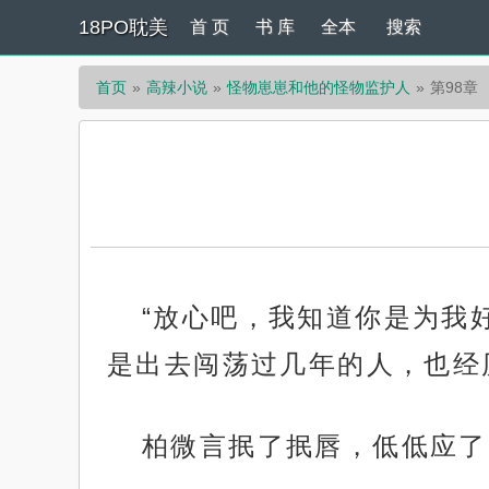
18PO耽美
首 页
书 库
全本
搜索
首页
高辣小说
怪物崽崽和他的怪物监护人
第98章
“放心吧，我知道你是为我
是出去闯荡过几年的人，也经
柏微言抿了抿唇，低低应了