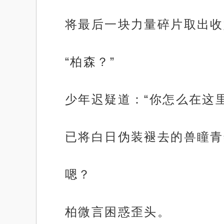
将最后一块力量碎片取出收
“柏森？”
少年迟疑道：“你怎么在这里
已将白日伪装褪去的兽瞳青
嗯？
柏微言困惑歪头。