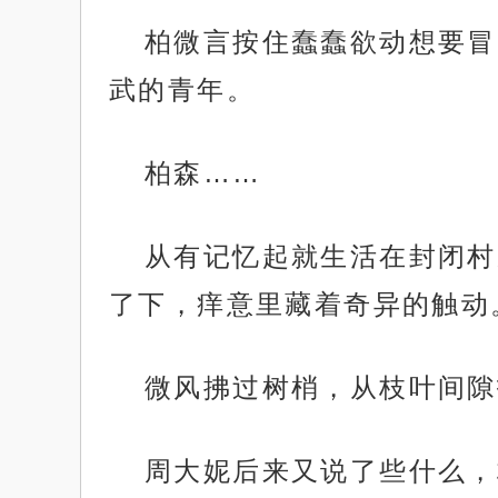
柏微言按住蠢蠢欲动想要冒
武的青年。
柏森……
从有记忆起就生活在封闭村
了下，痒意里藏着奇异的触动
微风拂过树梢，从枝叶间隙
周大妮后来又说了些什么，