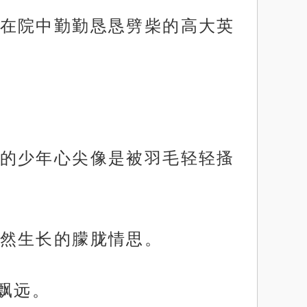
在院中勤勤恳恳劈柴的高大英
的少年心尖像是被羽毛轻轻搔
然生长的朦胧情思。
飘远。