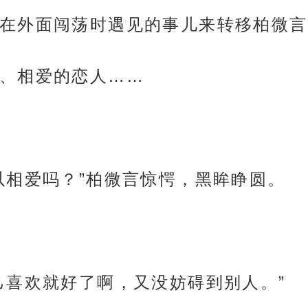
在外面闯荡时遇见的事儿来转移柏微言
、相爱的恋人……
以相爱吗？”柏微言惊愕，黑眸睁圆。
己喜欢就好了啊，又没妨碍到别人。”