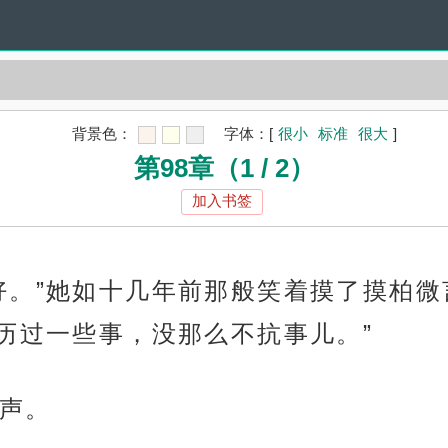
背景色：
字体：
[
很小
标准
很大
]
第98章（1 / 2）
加入书签
好。”她如十几年前那般笑着摸了摸柏微
历过一些事，没那么不抗事儿。”
声。